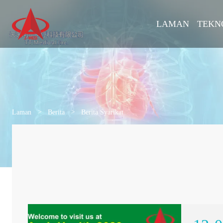
LAMAN
TEKN
Laman
>
Berita
>
Berita Syarikat