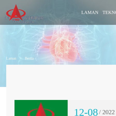
LAMAN
TEKN
Laman
>
Berita