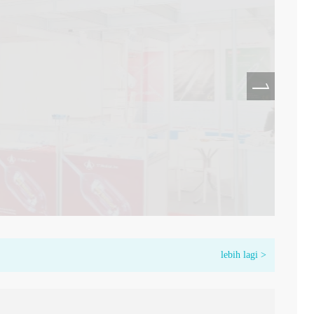
 MEDICA 2022 -Pameran Perubatan Terbesar
lebih lagi >